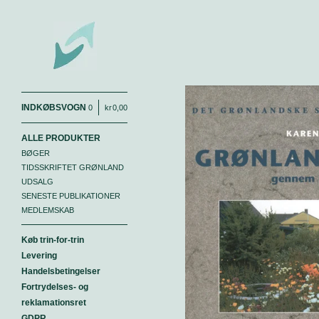
INDKØBSVOGN
0
|
kr
0,00
ALLE PRODUKTER
BØGER
TIDSSKRIFTET GRØNLAND
UDSALG
SENESTE PUBLIKATIONER
MEDLEMSKAB
Køb trin-for-trin
Levering
Handelsbetingelser
Fortrydelses- og
reklamationsret
GDPR